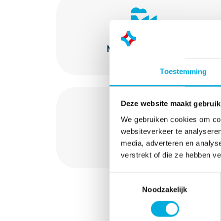
Netwerkbedrijven
Toestemming
Deze website maakt gebruik
We gebruiken cookies om cont
websiteverkeer te analyseren
Zonne-energie
media, adverteren en analys
verstrekt of die ze hebben v
Toestemmingsselectie
Noodzakelijk