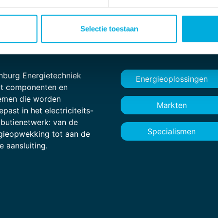
tomatisering
Werken bij
Selectie toestaan
nburg Energietechniek
Energieoplossingen
rt componenten en
emen die worden
Markten
past in het electriciteits-
ributienetwerk: van de
Specialismen
gieopwekking tot aan de
e aansluiting.