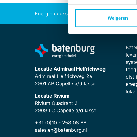
Energieoplossingen
Industriële au
Weigeren
Bate
leve
syst
Locatie Admiraal Helfrichweg
toege
Admiraal Helfrichweg 2a
dist
2901 AB Capelle a/d IJssel
ener
lokal
Locatie Rivium
Rivium Quadrant 2
2909 LC Capelle a/d IJssel
+31 (0)10 - 258 08 88
sales.en@batenburg.nl