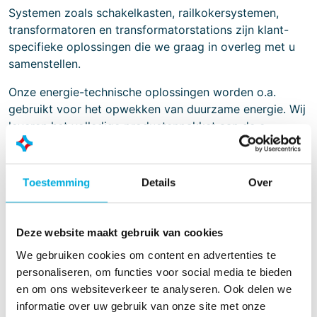
Systemen zoals schakelkasten, railkokersystemen,
transformatoren en transformatorstations zijn klant-
specifieke oplossingen die we graag in overleg met u
samenstellen.
Onze energie-technische oplossingen worden o.a.
gebruikt voor het opwekken van duurzame energie. Wij
leveren het volledige productenpakket aan de e-
infrastructuur. Van kabelschoen tot en met volledig
ingericht verdeelstation. Wij zijn actief in de offshore
en marine- en scheepvaart waar wij de gehele keten
Toestemming
Details
Over
leveren van vermogenstranfsormatoren tot
veiligheidsmaterialen en worden wij in de railinfra
voorgeschreven door ProRail met een breed scala aan
Deze website maakt gebruik van cookies
producten.
We gebruiken cookies om content en advertenties te
personaliseren, om functies voor social media te bieden
Batenburg Energietechniek is lid van de volgende
en om ons websiteverkeer te analyseren. Ook delen we
organisaties:
informatie over uw gebruik van onze site met onze