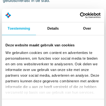
geluidsoverlast in de stad.
Voor dit project hebben wij onder andere de
PFISTERER
Connex-stekkers en eindsluitingen
geleverd. Deze componenten spelen een cruciale rol in
Toestemming
Details
Over
de betrouwbaarheid en de veilige aansluiting van de
walstroomvoorziening.
Deze website maakt gebruik van cookies
Meer informatie? Neem contact op met onze collega
Joost van der Poel.
We gebruiken cookies om content en advertenties te
personaliseren, om functies voor social media te bieden
Meer informatie?
en om ons websiteverkeer te analyseren. Ook delen we
informatie over uw gebruik van onze site met onze
partners voor social media, adverteren en analyse. Deze
Joost van der Poel
partners kunnen deze gegevens combineren met andere
Accountmanager
informatie die u aan ze heeft verstrekt of die ze hebben
verzameld op basis van uw gebruik van hun services.
+31 (0)6 22 65 81 84
joost.van.der.poel@batenburg.nl
Toestemmingsselectie