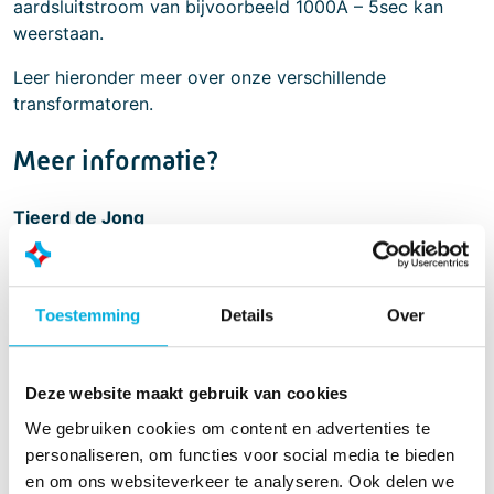
aardsluitstroom van bijvoorbeeld 1000A – 5sec kan
weerstaan.
Leer hieronder meer over onze verschillende
transformatoren.
Meer informatie?
Tjeerd de Jong
Accountmanager
+31 (0)6 22 19 32 97
Toestemming
Details
Over
tjeerd.de.jong@batenburg.nl
Deze website maakt gebruik van cookies
We gebruiken cookies om content en advertenties te
personaliseren, om functies voor social media te bieden
en om ons websiteverkeer te analyseren. Ook delen we