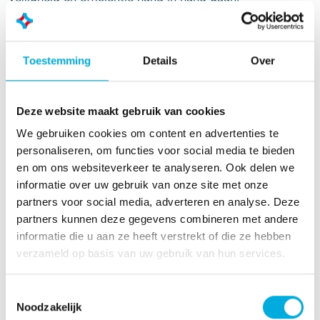
Bekijk onderstaande video en ontdek hoe eenvoudig
het kan zijn om betrouwbaarheid en veiligheid te
combineren.
Toestemming
Details
Over
Joost van der Poel
Deze website maakt gebruik van cookies
Accountmanager
We gebruiken cookies om content en advertenties te
personaliseren, om functies voor social media te bieden
+31 (0)6 22 65 81 84
en om ons websiteverkeer te analyseren. Ook delen we
joost.van.der.poel@batenburg.nl
informatie over uw gebruik van onze site met onze
partners voor social media, adverteren en analyse. Deze
partners kunnen deze gegevens combineren met andere
informatie die u aan ze heeft verstrekt of die ze hebben
verzameld op basis van uw gebruik van hun services.
Toestemmingsselectie
Noodzakelijk